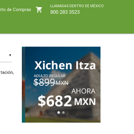
LLAMADAS DENTRO DE MÉXICO
shopping_cart
rito de Compras
800 283 3523
▼
tación,