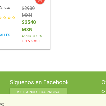
Cancun
$2980
MXN
border
star_border
star_border
star_border
$2540
MXN
R
ALLES
Ahorra un 15%
+ 3 ó 6 MSI
Síguenos en Facebook
O
location_searching
VISITA NUESTRA PÁGINA
location_searching
s
location_searching