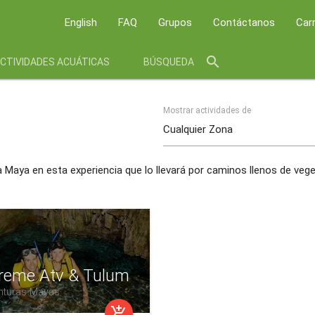
English
FAQ
Grupos
Contáctanos
Car
search
CTIVIDADES ACUÁTICAS
BÚSQUEDA
Mostrar actividades de
a Maya en esta experiencia que lo llevará por caminos llenos de vege
.
reme Atv & Tulum
nturas Mayas
add_shopping_cart