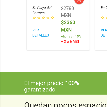
En
Playa del
En
$2780
Carmen
MXN
star_border
star_border
star_border
star_border
star_border
star_border
star_
$2360
MXN
VER
VE
DETALLES
DET
Ahorra un 15%
+ 3 ó 6 MSI
El mejor precio 100%
garantizado
Nuestra promesa es que si encuentras el mismo
Quedan pocos espacio
precio o menos, te reembolsaremos el 100% de la