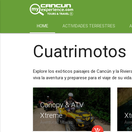
HOME
ACTIVIDADES TERRESTRES
A
Cuatrimotos
Explore los exóticos paisajes de Cancún y la Rivier
viva la aventura y preparese para el viaje de su vida
Canopy & ATV
Xtreme
Xt
Aventuras Mayas
Ave
add_shopping_cart